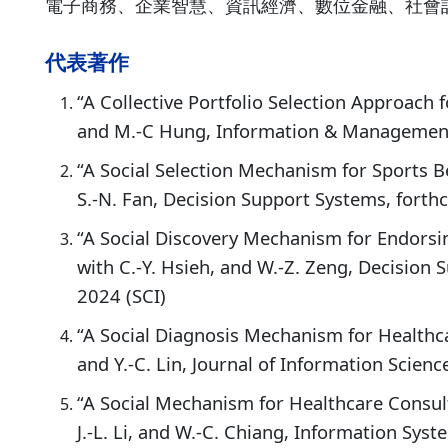
電子商務、企業智慧、資訊經濟、數位金融、社會
代表著作
“A Collective Portfolio Selection Approach f
and M.-C Hung, Information & Management
“A Social Selection Mechanism for Sports Be
S.-N. Fan, Decision Support Systems, forth
“A Social Discovery Mechanism for Endorsi
with C.-Y. Hsieh, and W.-Z. Zeng, Decision
2024 (SCI)
“A Social Diagnosis Mechanism for Healthca
and Y.-C. Lin, Journal of Information Scienc
“A Social Mechanism for Healthcare Consul
J.-L. Li, and W.-C. Chiang, Information Syst