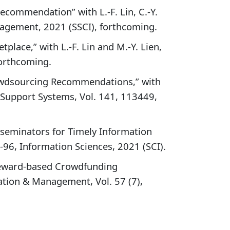
Recommendation” with L.-F. Lin, C.-Y.
agement, 2021 (SSCI), forthcoming.
place,” with L.-F. Lin and M.-Y. Lien,
orthcoming.
owdsourcing Recommendations,” with
on Support Systems, Vol. 141, 113449,
isseminators for Timely Information
78-96, Information Sciences, 2021 (SCI).
Reward-based Crowdfunding
mation & Management, Vol. 57 (7),