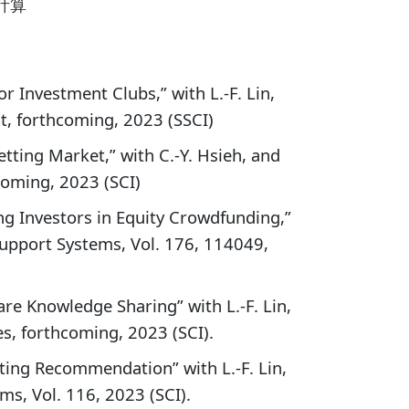
計算
or Investment Clubs,” with L.-F. Lin,
, forthcoming, 2023 (SSCI)
tting Market,” with C.-Y. Hsieh, and
coming, 2023 (SCI)
ng Investors in Equity Crowdfunding,”
 Support Systems, Vol. 176, 114049,
re Knowledge Sharing” with L.-F. Lin,
es, forthcoming, 2023 (SCI).
ting Recommendation” with L.-F. Lin,
ems, Vol. 116, 2023 (SCI).