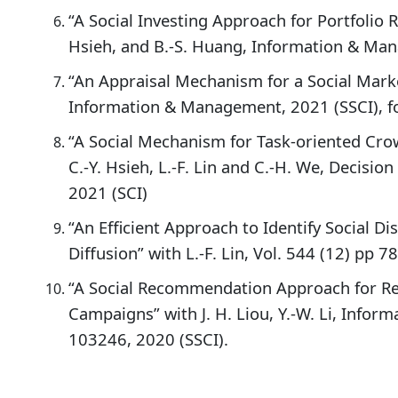
“A Social Investing Approach for Portfolio 
Hsieh, and B.-S. Huang, Information & Man
“An Appraisal Mechanism for a Social Market
Information & Management, 2021 (SSCI), f
“A Social Mechanism for Task-oriented Cr
C.-Y. Hsieh, L.-F. Lin and C.-H. We, Decisi
2021 (SCI)
“An Efficient Approach to Identify Social D
Diffusion” with L.-F. Lin, Vol. 544 (12) pp 
“A Social Recommendation Approach for 
Campaigns” with J. H. Liou, Y.-W. Li, Infor
103246, 2020 (SSCI).