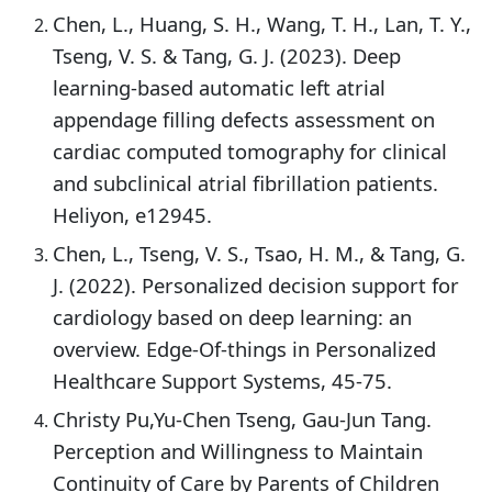
Chen, L., Huang, S. H., Wang, T. H., Lan, T. Y.,
Tseng, V. S. & Tang, G. J. (2023). Deep
learning-based automatic left atrial
appendage filling defects assessment on
cardiac computed tomography for clinical
and subclinical atrial fibrillation patients.
Heliyon, e12945.
Chen, L., Tseng, V. S., Tsao, H. M., & Tang, G.
J. (2022). Personalized decision support for
cardiology based on deep learning: an
overview. Edge-Of-things in Personalized
Healthcare Support Systems, 45-75.
Christy Pu,Yu-Chen Tseng, Gau-Jun Tang.
Perception and Willingness to Maintain
Continuity of Care by Parents of Children