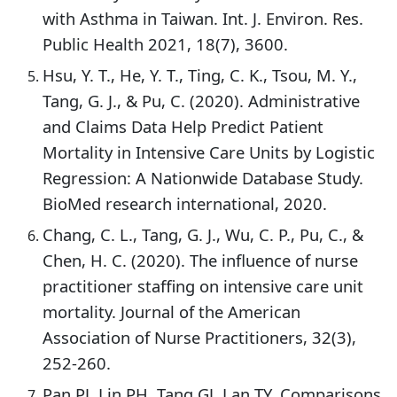
with Asthma in Taiwan. Int. J. Environ. Res.
Public Health 2021, 18(7), 3600.
Hsu, Y. T., He, Y. T., Ting, C. K., Tsou, M. Y.,
Tang, G. J., & Pu, C. (2020). Administrative
and Claims Data Help Predict Patient
Mortality in Intensive Care Units by Logistic
Regression: A Nationwide Database Study.
BioMed research international, 2020.
Chang, C. L., Tang, G. J., Wu, C. P., Pu, C., &
Chen, H. C. (2020). The influence of nurse
practitioner staffing on intensive care unit
mortality. Journal of the American
Association of Nurse Practitioners, 32(3),
252-260.
Pan PJ, Lin PH, Tang GJ, Lan TY, Comparisons