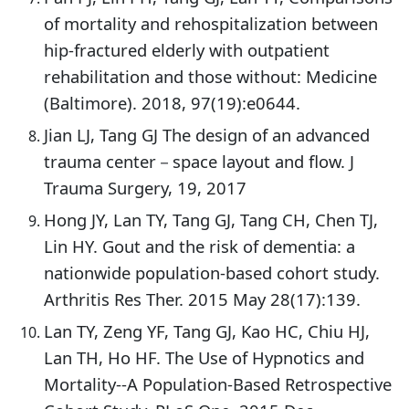
of mortality and rehospitalization between
hip-fractured elderly with outpatient
rehabilitation and those without: Medicine
(Baltimore). 2018, 97(19):e0644.
Jian LJ, Tang GJ The design of an advanced
trauma center－space layout and flow. J
Trauma Surgery, 19, 2017
Hong JY, Lan TY, Tang GJ, Tang CH, Chen TJ,
Lin HY. Gout and the risk of dementia: a
nationwide population-based cohort study.
Arthritis Res Ther. 2015 May 28(17):139.
Lan TY, Zeng YF, Tang GJ, Kao HC, Chiu HJ,
Lan TH, Ho HF. The Use of Hypnotics and
Mortality--A Population-Based Retrospective