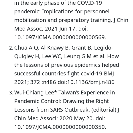
in the early phase of the COVID-19
pandemic: Implications for personnel
mobilization and preparatory training. J Chin
Med Assoc, 2021 Jun 17. doi:
10.1097/JCMA.0000000000000569.
Chua A Q, Al Knawy B, Grant B, Legido-
Quigley H, Lee WC, Leung G M et al. How
the lessons of previous epidemics helped
successful countries fight covid-19 BMJ
2021; 372 :n486 doi:10.1136/bmj.n486
Wui-Chiang Lee* Taiwan’s Experience in
Pandemic Control: Drawing the Right
Lessons from SARS Outbreak. (editorial) J
Chin Med Associ: 2020 May 20. doi:
10.1097/JCMA.0000000000000350.