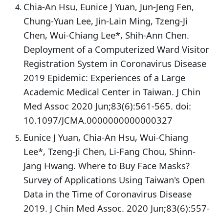
Chia-An Hsu, Eunice J Yuan, Jun-Jeng Fen,
Chung-Yuan Lee, Jin-Lain Ming, Tzeng-Ji
Chen, Wui-Chiang Lee*, Shih-Ann Chen.
Deployment of a Computerized Ward Visitor
Registration System in Coronavirus Disease
2019 Epidemic: Experiences of a Large
Academic Medical Center in Taiwan. J Chin
Med Assoc 2020 Jun;83(6):561-565. doi:
10.1097/JCMA.0000000000000327
Eunice J Yuan, Chia-An Hsu, Wui-Chiang
Lee*, Tzeng-Ji Chen, Li-Fang Chou, Shinn-
Jang Hwang. Where to Buy Face Masks?
Survey of Applications Using Taiwan's Open
Data in the Time of Coronavirus Disease
2019. J Chin Med Assoc. 2020 Jun;83(6):557-