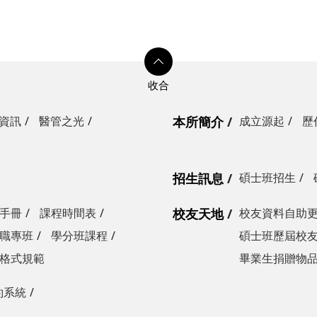
資訊
醫管之光
本所簡介
成立源起
歷
招生訊息
碩士班招生
手冊
課程時間表
校友天地
校友資料自助
職專班
學分班課程
碩士班歷屆校
格式規範
畢業生捐贈物
約系統