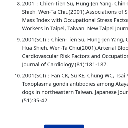
2001：Chien-Tien Su, Hung-Jen Yang, Chin-
Shieh, Wen-Ta Chiu(2001).Associations of 
Mass Index with Occupational Stress Factor
Workers in Taipei, Taiwan. New Taipei Jour
2001(SCI)：Chien-Tien Su, Hung-Jen Yang, C
Hua Shieh, Wen-Ta Chiu(2001).Arterial Blo
Cardiovascular Risk Factors and Occupation
Journal of Cardiology.(81):181-187.
2001(SCI)：Fan CK, Su KE, Chung WC, Tsai YJ
Toxoplasma gondii antibodies among Atayal
dogs in northeastern Taiwan. Japanese Jour
(51):35-42.