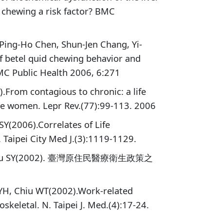
t chewing a risk factor? BMC
Ping-Ho Chen, Shun-Jen Chang, Yi-
f betel quid chewing behavior and
MC Public Health 2006, 6:271
From contagious to chronic: a life
se women. Lepr Rev.(77):99-113. 2006
SY(2006).Correlates of Life
 Taipei City Med J.(3):1119-1129.
EY, Lyu SY(2002). 臺灣原住民醫療衛生政策之
 YH, Chiu WT(2002).Work-related
skeletal. N. Taipei J. Med.(4):17-24.