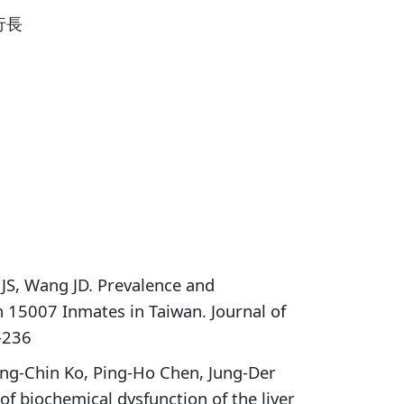
行長
JS, Wang JD. Prevalence and
 15007 Inmates in Taiwan. Journal of
-236
ing-Chin Ko, Ping-Ho Chen, Jung-Der
f biochemical dysfunction of the liver