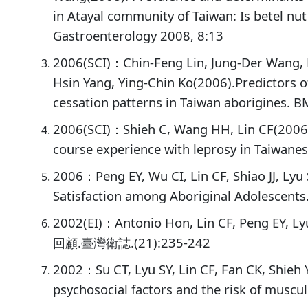
in Atayal community of Taiwan: Is betel nu
Gastroenterology 2008, 8:13
2006(SCI)：Chin-Feng Lin, Jung-Der Wang, 
Hsin Yang, Ying-Chin Ko(2006).Predictors o
cessation patterns in Taiwan aborigines. B
2006(SCI)：Shieh C, Wang HH, Lin CF(2006).
course experience with leprosy in Taiwane
2006：Peng EY, Wu CI, Lin CF, Shiao JJ, Lyu 
Satisfaction among Aboriginal Adolescents.
2002(EI)：Antonio Hon, Lin CF, Peng 
回顧.臺灣衛誌.(21):235-242
2002：Su CT, Lyu SY, Lin CF, Fan CK, Shieh
psychosocial factors and the risk of musculo