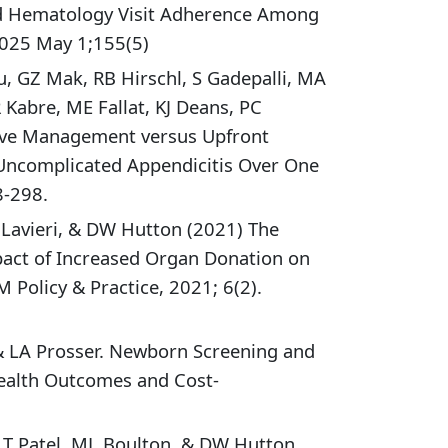
and Hematology Visit Adherence Among
 2025 May 1;155(5)
pu, GZ Mak, RB Hirschl, S Gadepalli, MA
Kabre, ME Fallat, KJ Deans, PC
tive Management versus Upfront
Uncomplicated Appendicitis Over One
8-298.
 Lavieri, & DW Hutton (2021) The
act of Increased Organ Donation on
 Policy & Practice, 2021; 6(2).
 LA Prosser. Newborn Screening and
Health Outcomes and Cost-
 T Patel, ML Boulton, & DW Hutton.