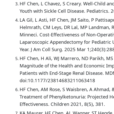
HF Chen, L Chavez, S Creary. Well-Child 
Youth with Sickle Cell Disease. Pediatrics.
LA Gil, L Asti, HF Chen, JM Saito, P Pattisa
Helmrath, CM Leys, DR Lal, MP Landman, R 
Minneci. Cost-Effectiveness of Non-Opera
Laparoscopic Appendectomy for Pediatric 
Year. J Am Coll Surg. 2025 Mar 1;240(3):28
HF Chen, H Ali, WJ Marrero, ND Parikh, MS
Magnitude of the Health and Economic Imp
Patients with End-Stage Renal Disease. MDM
doi:10.1177/23814683211063418
HF Chen, AM Rose, S Waisbren, A Ahmad, &
Treatment of Phenylketonuria: Projected 
Effectiveness. Children 2021, 8(5), 381.
KA Maurer, HF Chen, AL Wagner, ST Hegde,