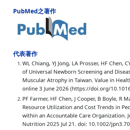
PubMed之著作
代表著作
WL Chiang, YJ Jong, LA Prosser, HF Chen, C
of Universal Newborn Screening and Diseas
Muscular Atrophy in Taiwan. Value in Healt
online 3 June 2026 (https://doi.org/10.101
PF Farmer, HF Chen, J Cooper, B Boyle, R Ma
Resource Utilization and Cost Trends in Pe
within an Accountable Care Organization. J
Nutrition 2025 Jul 21. doi: 10.1002/jpn3.7