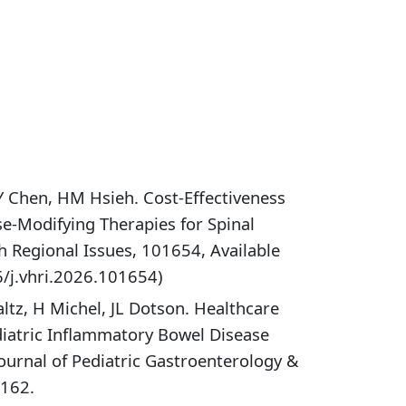
Y Chen, HM Hsieh. Cost-Effectiveness
e-Modifying Therapies for Spinal
h Regional Issues, 101654, Available
6/j.vhri.2026.101654)
ltz, H Michel, JL Dotson. Healthcare
diatric Inflammatory Bowel Disease
ournal of Pediatric Gastroenterology &
0162.