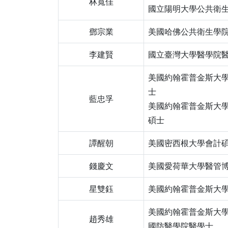
林寬佳
國立陽明大學公共衛
鄧宗業
美國哈佛公共衛生學
李建賢
國立臺灣大學醫學院
美國約翰霍普金斯大
士
藍忠孚
美國約翰霍普金斯大
碩士
譚醒朝
美國密西根大學會計
錢慶文
美國愛荷華大學醫管
星雙鈺
美國約翰霍普金斯大
美國約翰霍普金斯大
趙秀雄
國防醫學院醫學士