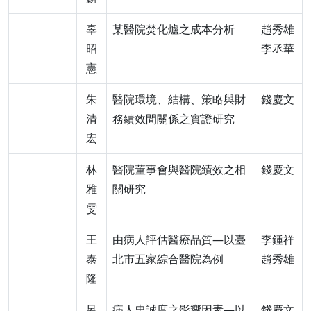
辜
某醫院焚化爐之成本分析
趙秀雄
昭
李丞華
憲
朱
醫院環境、結構、策略與財
錢慶文
清
務績效間關係之實證研究
宏
林
醫院董事會與醫院績效之相
錢慶文
雅
關研究
雯
王
由病人評估醫療品質—以臺
李鍾祥
泰
北市五家綜合醫院為例
趙秀雄
隆
呂
病人忠誠度之影響因素—以
錢慶文