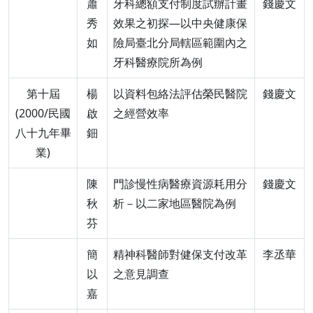
蕭
牙科總額支付制度試辦計畫
錢慶文
秀
效果之初探—以中央健康保
如
險局臺北分局轄區範圍內之
牙科醫療院所為例
第十屆
楊
以資料包絡法評估榮民醫院
錢慶文
(2000/民國
啟
之經營效率
八十九年畢
鈿
業)
陳
門診慢性病醫療資源耗用分
錢慶文
秋
析－以二家地區醫院為例
芬
簡
精神科醫師對健保支付改革
李丞華
以
之意見調查
嘉