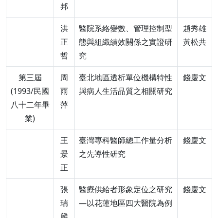
邦
洪
醫院系絡變數、管理控制型
趙秀雄
正
態與組織績效關係之實證研
黃松共
哲
究
第三屆
周
臺北地區透析單位機構特性
錢慶文
(1993/民國
雨
與病人生活品質之相關研究
八十二年畢
萍
業)
王
臺灣專科醫師總工作量分析
錢慶文
景
之先導性研究
正
張
醫療供給者形象定位之研究
錢慶文
瑞
—以花蓮地區四大醫院為例
麟