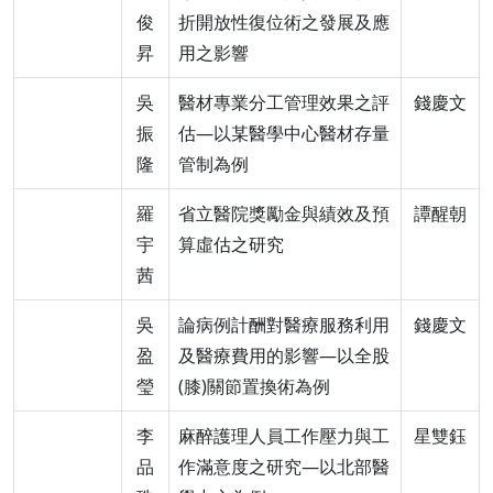
俊
折開放性復位術之發展及應
昇
用之影響
吳
醫材專業分工管理效果之評
錢慶文
振
估—以某醫學中心醫材存量
隆
管制為例
羅
省立醫院獎勵金與績效及預
譚醒朝
宇
算虛估之研究
茜
吳
論病例計酬對醫療服務利用
錢慶文
盈
及醫療費用的影響—以全股
瑩
(膝)關節置換術為例
李
麻醉護理人員工作壓力與工
星雙鈺
品
作滿意度之研究—以北部醫