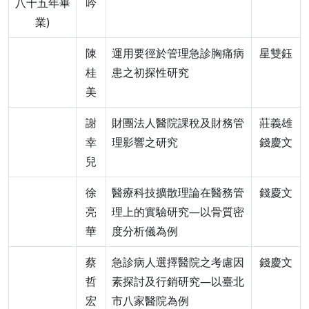
八十五年畢
吟
業)
陳
運用要徑於管理急診胸痛病
星雙鈺
桂
患之初探性研究
美
謝
財團法人醫院課稅及財務管
莊義雄
幸
理影響之研究
錢慶文
兒
徐
醫療科技擴散理論在醫務管
錢慶文
亮
理上的實驗研究—以骨質密
華
度分析儀為例
蔡
急診病人選擇醫院之考慮因
錢慶文
哲
素探討及行銷研究—以臺北
宏
市八家醫院為例