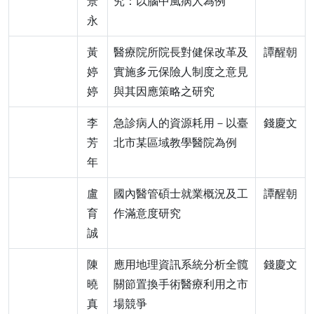
景
究：以腦中風病人為例
永
黃
醫療院所院長對健保改革及
譚醒朝
婷
實施多元保險人制度之意見
婷
與其因應策略之研究
李
急診病人的資源耗用－以臺
錢慶文
芳
北市某區域教學醫院為例
年
盧
國內醫管碩士就業概況及工
譚醒朝
育
作滿意度研究
誠
陳
應用地理資訊系統分析全髖
錢慶文
曉
關節置換手術醫療利用之市
真
場競爭