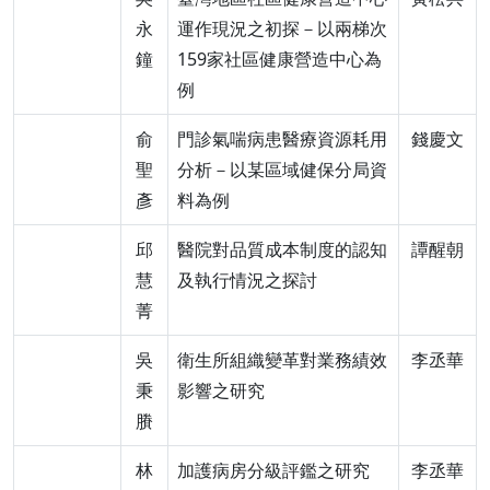
永
運作現況之初探－以兩梯次
鐘
159家社區健康營造中心為
例
俞
門診氣喘病患醫療資源耗用
錢慶文
聖
分析－以某區域健保分局資
彥
料為例
邱
醫院對品質成本制度的認知
譚醒朝
慧
及執行情況之探討
菁
吳
衛生所組織變革對業務績效
李丞華
秉
影響之研究
賸
林
加護病房分級評鑑之研究
李丞華