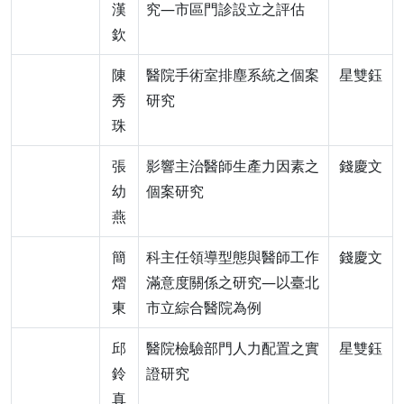
漢
究—市區門診設立之評估
欽
陳
醫院手術室排塵系統之個案
星雙鈺
秀
研究
珠
張
影響主治醫師生產力因素之
錢慶文
幼
個案研究
燕
簡
科主任領導型態與醫師工作
錢慶文
熠
滿意度關係之研究—以臺北
東
市立綜合醫院為例
邱
醫院檢驗部門人力配置之實
星雙鈺
鈴
證研究
真