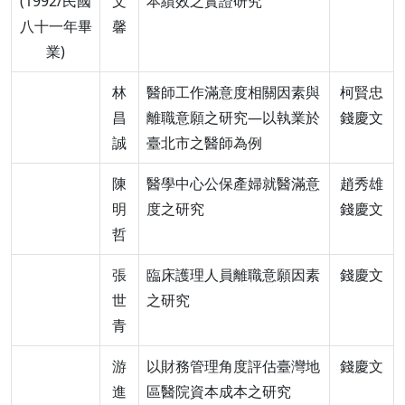
(1992/民國
文
本績效之實證研究
八十一年畢
馨
業)
林
醫師工作滿意度相關因素與
柯賢忠
昌
離職意願之研究—以執業於
錢慶文
誠
臺北市之醫師為例
陳
醫學中心公保產婦就醫滿意
趙秀雄
明
度之研究
錢慶文
哲
張
臨床護理人員離職意願因素
錢慶文
世
之研究
青
游
以財務管理角度評估臺灣地
錢慶文
進
區醫院資本成本之研究