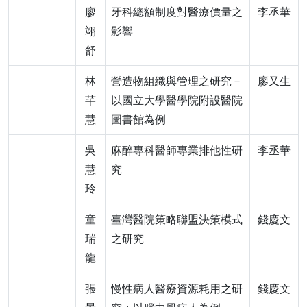
廖
牙科總額制度對醫療價量之
李丞華
翊
影響
舒
林
營造物組織與管理之研究－
廖又生
芊
以國立大學醫學院附設醫院
慧
圖書館為例
吳
麻醉專科醫師專業排他性研
李丞華
慧
究
玲
童
臺灣醫院策略聯盟決策模式
錢慶文
瑞
之研究
龍
張
慢性病人醫療資源耗用之研
錢慶文