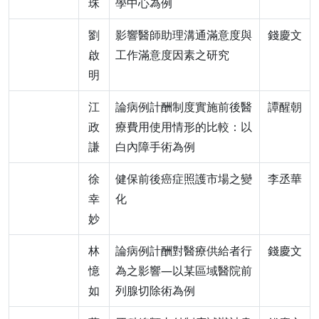
珠
學中心為例
劉
影響醫師助理溝通滿意度與
錢慶文
啟
工作滿意度因素之研究
明
江
論病例計酬制度實施前後醫
譚醒朝
政
療費用使用情形的比較：以
謙
白內障手術為例
徐
健保前後癌症照護市場之變
李丞華
幸
化
妙
林
論病例計酬對醫療供給者行
錢慶文
憶
為之影響—以某區域醫院前
如
列腺切除術為例