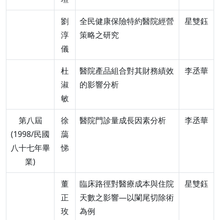
劉
全民健康保險特約醫院經營
星雙鈺
淳
策略之研究
儀
杜
醫院產品組合對其財務績效
李丞華
淑
的影響分析
敏
第八屆
徐
醫院門診量成長因素分析
李丞華
(1998/民國
藹
八十七年畢
悌
業)
董
臨床路徑對醫療成本與住院
星雙鈺
正
天數之影響—以闌尾切除術
玫
為例