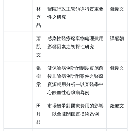
林
醫院行政主管領導特質重要
錢慶文
秀
性之研究
品
蕭
感染性醫療廢棄物處理費用
譚醒朝
凱
影響因素之初探性研究
文
張
健保論病例計酬制度實施前
錢慶文
樹
後非論病例計酬案件之醫療
棠
資源耗用分析—以某醫學中
心缺血性心臟病為例
田
市場競爭對醫療費用的影響
錢慶文
月
－以全膝關節置換術為例
枝