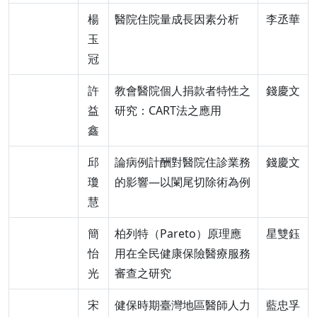
楊
醫院住院量成長因素分析
李丞華
玉
冠
許
教會醫院個人捐款者特性之
錢慶文
益
研究：CART法之應用
鑫
邱
論病例計酬對醫院住診業務
錢慶文
瓊
的影響—以闌尾切除術為例
慧
簡
柏列特（Pareto）原理應
星雙鈺
怡
用在全民健康保險醫療服務
光
審查之研究
宋
健保時期臺灣地區醫師人力
藍忠孚