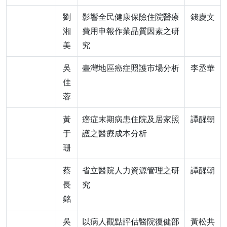
劉
影響全民健康保險住院醫療
錢慶文
湘
費用申報作業品質因素之研
美
究
吳
臺灣地區癌症照護市場分析
李丞華
佳
蓉
黃
癌症末期病患住院及居家照
譚醒朝
于
護之醫療成本分析
珊
蔡
省立醫院人力資源管理之研
譚醒朝
長
究
銘
吳
以病人觀點評估醫院復健部
黃松共