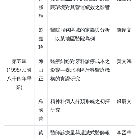
勝
院環境對其營運績效之影響
輝
劉
醫院服務區域的定義與分析
錢慶文
嘉
—以某地區醫院為例
玲
第五屆
陳
醫療糾紛對牙科診療成本之
黃文鴻
(1995/民國
山
影響—臺北地區牙科醫療機
八十四年畢
正
構的實證研究
業)
羅
精神科病人分類系統之初探
錢慶文
國
研究
菁
蔡
醫師診療量與遞減式醫師報
李丞華