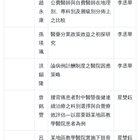
趙
公費醫師與自費醫師在地理
李丞華
永
別、專科別及層級別分佈上
康
之比較
孫
醫藥分業政策效益之初探研
李丞華
瑛
究
珮
洪
論病例計酬制度之醫院因應
李丞華
錫
策略
隆
曾
腰背痛患者對中醫暨復健連
星雙鈺
銘
續治療之科別選擇與自覺療
豐
效評估—以苗栗縣某地區教
學醫院患者為例
呂
某地區教學醫院實施下肢骨
星雙鈺