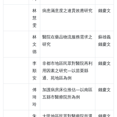
林
病患滿意度之連貫效應研究
錢慶文
慧
雯
林
醫院在藥品物流服務需求之
蘇雄義
文
研究
錢慶文
德
李
非都市地區民眾對醫院再利
錢慶文
順
用因素之研究—以苗栗縣
安
通、苑地區為例
傅
加護病房床位推估—以南區
錢慶文
琦
五縣市醫療院所為例
玲
朱
大甲地區民眾對醫療院所選
錢慶文