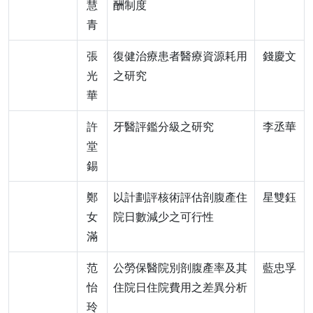
慧
酬制度
青
張
復健治療患者醫療資源耗用
錢慶文
光
之研究
華
許
牙醫評鑑分級之研究
李丞華
堂
錫
鄭
以計劃評核術評估剖腹產住
星雙鈺
女
院日數減少之可行性
滿
范
公勞保醫院別剖腹產率及其
藍忠孚
怡
住院日住院費用之差異分析
玲