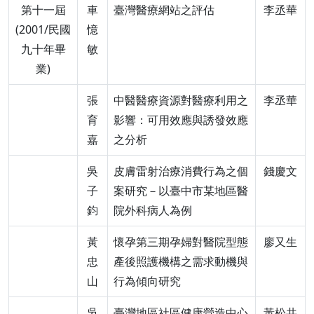
第十一屆
車
臺灣醫療網站之評估
李丞華
(2001/民國
憶
九十年畢
敏
業)
張
中醫醫療資源對醫療利用之
李丞華
育
影響：可用效應與誘發效應
嘉
之分析
吳
皮膚雷射治療消費行為之個
錢慶文
子
案研究－以臺中市某地區醫
鈞
院外科病人為例
黃
懷孕第三期孕婦對醫院型態
廖又生
忠
產後照護機構之需求動機與
山
行為傾向研究
吳
臺灣地區社區健康營造中心
黃松共