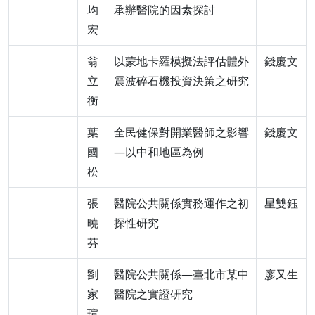
均
承辦醫院的因素探討
宏
翁
以蒙地卡羅模擬法評估體外
錢慶文
立
震波碎石機投資決策之研究
衡
葉
全民健保對開業醫師之影響
錢慶文
國
—以中和地區為例
松
張
醫院公共關係實務運作之初
星雙鈺
曉
探性研究
芬
劉
醫院公共關係—臺北市某中
廖又生
家
醫院之實證研究
瑄