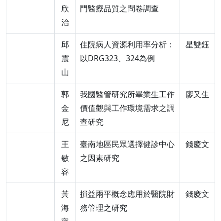
欣
門醫療品質之問卷調查
治
邱
住院病人資源利用率分析：
星雙鈺
震
以DRG323、324為例
山
郭
我國醫管研究所畢業生工作
廖又生
金
價值觀與工作環境需求之調
尼
查研究
王
臺南地區民眾選擇健診中心
錢慶文
敏
之因素研究
容
黃
損益兩平概念應用於醫院財
錢慶文
海
務管理之研究