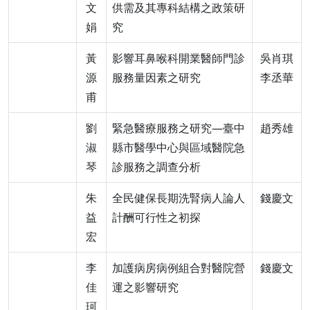
文
供需及其專科結構之政策研
娟
究
黃
影響耳鼻喉科開業醫師門診
吳肖琪
源
服務量因素之研究
李丞華
甫
劉
緊急醫療服務之研究—臺中
趙秀雄
淑
縣市醫學中心與區域醫院急
琴
診服務之調查分析
朱
全民健保長期洗腎病人論人
錢慶文
益
計酬可行性之初探
宏
李
加護病房病例組合對醫院營
錢慶文
佳
運之影響研究
珂