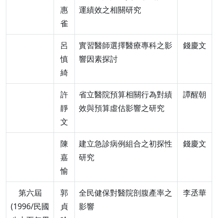
惠
運績效之相關研究
雀
呂
實習醫師選擇醫療專科之影
錢慶文
慎
響因素探討
綺
許
省立醫院預算相關行為對績
譚醒朝
靜
效與預算虛估影響之研究
文
陳
建立急診病例組合之初探性
錢慶文
嘉
研究
愉
第六屆
郭
全民健保對醫院剖腹產率之
李丞華
(1996/民國
貞
影響