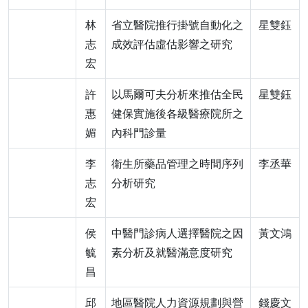
林
省立醫院推行掛號自動化之
星雙鈺
志
成效評估虛估影響之研究
宏
許
以馬爾可夫分析來推估全民
星雙鈺
惠
健保實施後各級醫療院所之
媚
內科門診量
李
衛生所藥品管理之時間序列
李丞華
志
分析研究
宏
侯
中醫門診病人選擇醫院之因
黃文鴻
毓
素分析及就醫滿意度研究
昌
邱
地區醫院人力資源規劃與營
錢慶文