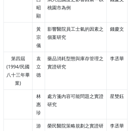
昭
桃園市為例
顯
黃
影響醫院員工士氣的因素之
錢慶文
宗
個案研究
儀
第四屆
袁
藥品消耗型態與庫存管理之
李丞華
(1994/民國
立
實證研究
八十三年畢
德
業)
林
處方箋內容可能問題之實證
星雙鈺
惠
研究
珍
游
榮民醫院策略規劃之實證研
李丞華