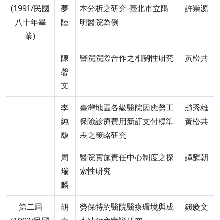
(1991/民國
夢
本分析之研究-臺北市立陽
許崇源
八十年畢
陸
明醫院為例
業)
陳
醫院院際合作之相關性研究
黃松共
馨
文
李
臺灣地區各級醫院因應勞工
趙秀雄
純
保險診療費用新訂支付標準
黃松共
馥
表之策略研究
周
醫院實施責任中心制度之探
譚醒朝
瑞
索性研究
麟
第二屆
胡
勞保特約醫院醫療環境與成
錢慶文