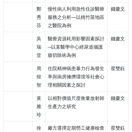
鄭
慢性病人利用急性住診醫療
錢慶文
秀
服務之分析—以桃竹苗地區
芬
之醫院為例
吳
醫療資源耗用影響因素探討
錢慶文
瑞
─以某醫學中心經尿道攝護
堂
腺切除術為例
周
住院精神病患暴力行為發生
星雙鈺
煌
率與病房擁擠環境等社會心
智
理相關因素之探討
黃
以相對價值尺度衡量放射師
錢慶文
雅
生產力之研究
玲
徐
廠方選擇定期勞工健康檢查
星雙鈺