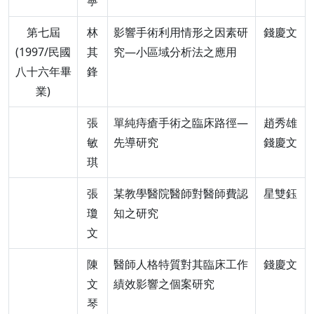
寧
第七屆
林
影響手術利用情形之因素研
錢慶文
(1997/民國
其
究—小區域分析法之應用
八十六年畢
鋒
業)
張
單純痔瘡手術之臨床路徑—
趙秀雄
敏
先導研究
錢慶文
琪
張
某教學醫院醫師對醫師費認
星雙鈺
瓊
知之研究
文
陳
醫師人格特質對其臨床工作
錢慶文
文
績效影響之個案研究
琴