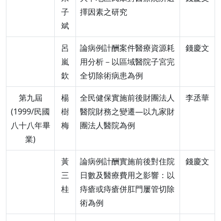
子
擇因素之研究
斌
呂
論病例計酬案件醫療資源耗
錢慶文
嵐
用分析－以區域醫院子宮完
欽
全切除術病患為例
第九屆
楊
全民健保實施前後財團法人
李丞華
(1999/民國
樹
醫院財務之變遷—以九家財
八十八年畢
梅
團法人醫院為例
業)
黃
論病例計酬實施前後對住院
錢慶文
三
日數及醫療費用之影響：以
桂
痔瘡或痔瘡併肛門屢管切除
術為例