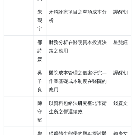
朱
牙科診療項目之單項成本分
譚醒朝
觀
析
宇
邵
財務分析在醫院資本投資決
星雙鈺
詩
策之應用
媛
吳
醫院成本管理之個案研究—
譚醒朝
子
作業基礎成本制度在醫院的
良
應用
陳
以資料包絡法研究臺北市衛
錢慶文
守
生所之營運績效
堅
鄭
從群體生態學的觀點探討醫
錢慶文